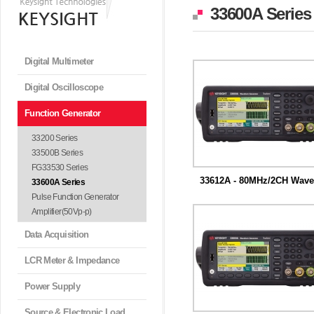
33600A Series
Digital Multimeter
Digital Oscilloscope
Function Generator
33200 Series
33500B Series
FG33530 Series
33612A - 80MHz/2CH Wave
33600A Series
m...
독보적 Trueform 신호 생성 기술을
Pulse Function Generator
하는 ...
Amplifier(50Vp-p)
Data Acquisition
LCR Meter & Impedance
Power Supply
Source & Electronic Load