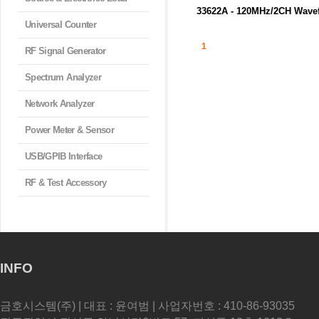
33622A - 120MHz/2CH Wavefo
Universal Counter
독보적 Trueform 신호 생성 기술을
하는 ...
1
RF Signal Generator
Spectrum Analyzer
Network Analyzer
Power Meter & Sensor
USB/GPIB Interface
RF & Test Accessory
INFO
금호시스템(주) | 대표 : 윤여범 | 사업자번호 : 410-86-93035