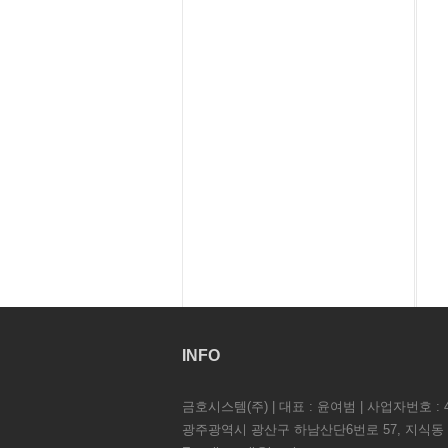
INFO
금호시스템(주) | 대표 : 윤여범 | 사업자번호 : 41
광주광역시 광산구 하남산단6번로 57, 지식동 1