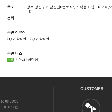
주소
광주 광산구 하남산단6번로 57, 지식동 10층 1012호
터)
전화
주변 정류장
지상정밀
지상정밀
주변 버스
첨단92
첨단94
CUSTOMER
0-86-93035
0층 1012호