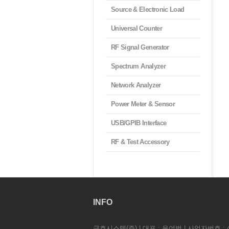
Source & Electronic Load
Universal Counter
RF Signal Generator
Spectrum Analyzer
Network Analyzer
Power Meter & Sensor
USB/GPIB Interface
RF & Test Accessory
INFO
금호시스템(주) | 대표 : 윤여범 | 사업자번호 : 41