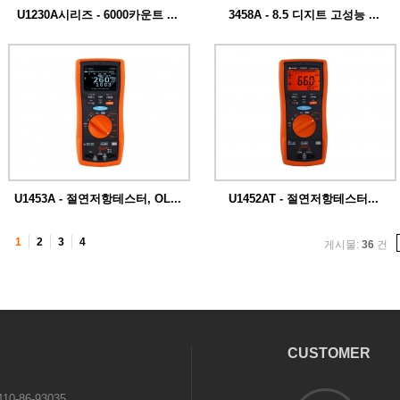
U1230A시리즈 - 6000카운트 ...
3458A - 8.5 디지트 고성능 ...
고성능 DMM의 표준으로 세계적으로 인
정받은 ...
U1453A - 절연저항테스터, OL...
U1452AT - 절연저항테스터...
U1450A 시리즈 절연 저항 테스터는 전기
U1450A 시리즈 절연 저항 테스터는 전기
환경...
환경...
1
2
3
4
게시물:
36
건
CUSTOMER
0-86-93035