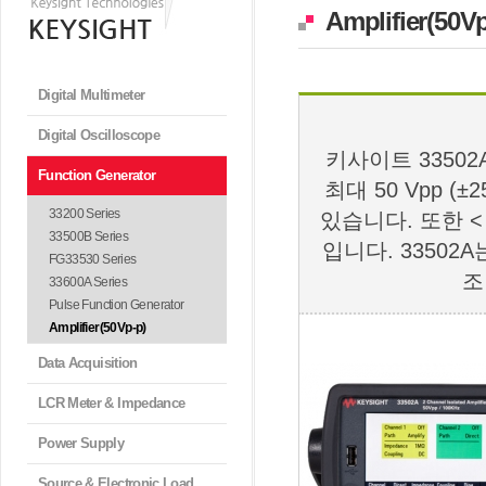
Amplifier(50Vp
Digital Multimeter
Digital Oscilloscope
키사이트 3350
Function Generator
최대 50 Vpp 
33200 Series
있습니다. 또한 < 
33500B Series
입니다. 3350
FG33530 Series
조
33600A Series
Pulse Function Generator
Amplifier(50Vp-p)
Data Acquisition
LCR Meter & Impedance
Power Supply
Source & Electronic Load