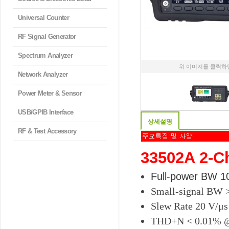
Universal Counter
RF Signal Generator
Spectrum Analyzer
위 이미지를 클릭하
Network Analyzer
Power Meter & Sensor
USB/GPIB Interface
상세설명
RF & Test Accessory
33502A 2-Ch
Full-power BW 1
Small-signal BW 
Slew Rate 20 V/μs
THD+N < 0.01% @