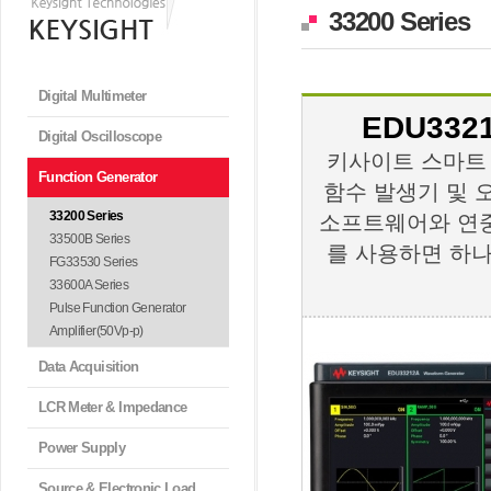
33200 Series
Digital Multimeter
EDU3321
Digital Oscilloscope
키사이트 스마트 
Function Generator
함수 발생기 및 오
33200 Series
소프트웨어와 연중
33500B Series
를 사용하면 하
FG33530 Series
33600A Series
Pulse Function Generator
Amplifier(50Vp-p)
Data Acquisition
LCR Meter & Impedance
Power Supply
Source & Electronic Load