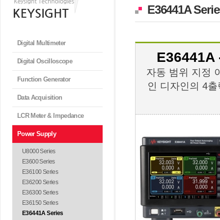
E36441A Serie
Digital Multimeter
E36441A 
Digital Oscilloscope
자동 범위 지정 
Function Generator
인 디자인의 4출
Data Acquisition
LCR Meter & Impedance
Power Supply
U8000 Series
E3600 Series
E36100 Series
E36200 Series
E36300 Series
E36150 Series
E36441A Series