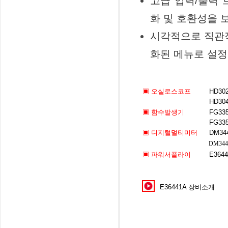
고급 입력/출력 
화 및 호환성을 
시각적으로 직관
화된 메뉴로 설정
▣
오실로스코프
HD30
HD30
▣
함수발생기
FG33
FG33
▣ 디지털멀티미터
DM34
DM344
▣ 파워서플라이
E364
E36441A 장비소개