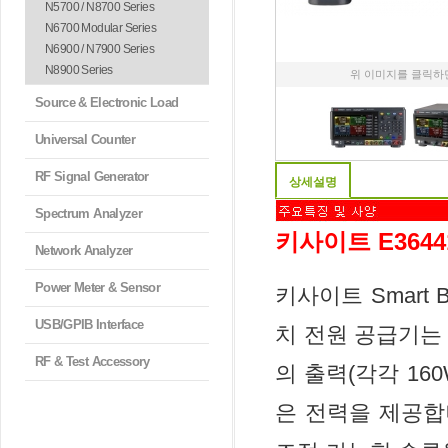
N5700 / N8700 Series
N6700 Modular Series
N6900 / N7900 Series
N8900 Series
위 이미지를 클릭하
Source & Electronic Load
Universal Counter
RF Signal Generator
상세설명
Spectrum Analyzer
키사이트 E364
Network Analyzer
Power Meter & Sensor
키사이트 Smart Be
USB/GPIB Interface
치 전원 공급기는
RF & Test Accessory
의 출력(각각 160
은 전력을 제공합